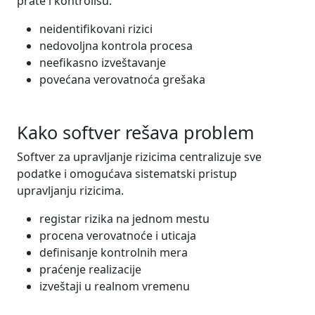
prate i kontrolišu.
neidentifikovani rizici
nedovoljna kontrola procesa
neefikasno izveštavanje
povećana verovatnoća grešaka
Kako softver rešava problem
Softver za upravljanje rizicima centralizuje sve
podatke i omogućava sistematski pristup
upravljanju rizicima.
registar rizika na jednom mestu
procena verovatnoće i uticaja
definisanje kontrolnih mera
praćenje realizacije
izveštaji u realnom vremenu