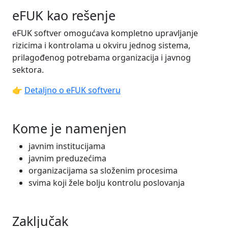
eFUK kao rešenje
eFUK softver omogućava kompletno upravljanje
rizicima i kontrolama u okviru jednog sistema,
prilagođenog potrebama organizacija i javnog
sektora.
👉
Detaljno o eFUK softveru
Kome je namenjen
javnim institucijama
javnim preduzećima
organizacijama sa složenim procesima
svima koji žele bolju kontrolu poslovanja
Zaključak