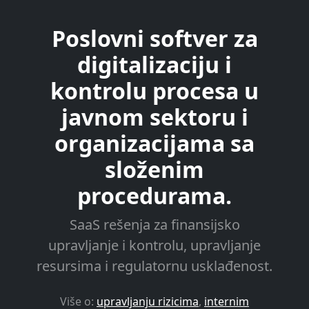
Poslovni softver za
digitalizaciju i
kontrolu procesa u
javnom sektoru i
organizacijama sa
složenim
procedurama.
SaaS rešenja za finansijsko
upravljanje i kontrolu, upravljanje
resursima i regulatornu usklađenost.
Više o:
upravljanju rizicima
,
internim