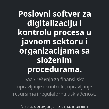
Poslovni softver za
digitalizaciju i
kontrolu procesa u
javnom sektoru i
organizacijama sa
složenim
procedurama.
SaaS rešenja za finansijsko
upravljanje i kontrolu, upravljanje
resursima i regulatornu usklađenost.
Više o:
upravljanju rizicima
,
internim