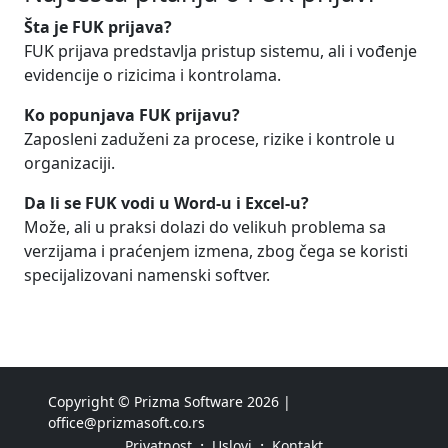
Šta je FUK prijava?
FUK prijava predstavlja pristup sistemu, ali i vođenje
evidencije o rizicima i kontrolama.
Ko popunjava FUK prijavu?
Zaposleni zaduženi za procese, rizike i kontrole u
organizaciji.
Da li se FUK vodi u Word-u i Excel-u?
Može, ali u praksi dolazi do velikuh problema sa
verzijama i praćenjem izmena, zbog čega se koristi
specijalizovani namenski softver.
Copyright © Prizma Software 2026 |
office@prizmasoft.co.rs
·
·
Privatnost
Uslovi
Kontakt