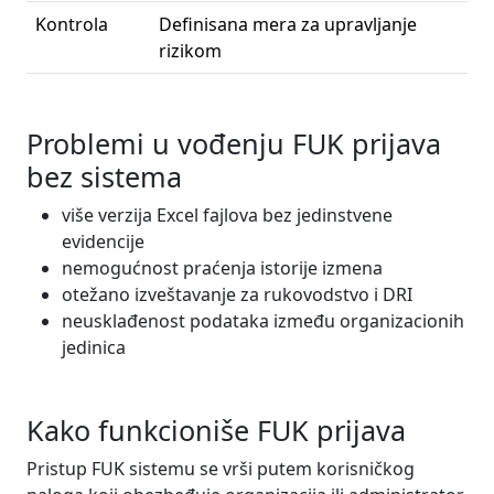
Kontrola
Definisana mera za upravljanje
rizikom
Problemi u vođenju FUK prijava
bez sistema
više verzija Excel fajlova bez jedinstvene
evidencije
nemogućnost praćenja istorije izmena
otežano izveštavanje za rukovodstvo i DRI
neusklađenost podataka između organizacionih
jedinica
Kako funkcioniše FUK prijava
Pristup FUK sistemu se vrši putem korisničkog