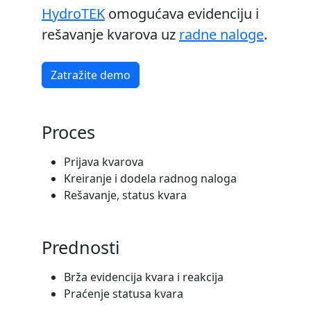
HydroTEK
omogućava evidenciju i
rešavanje kvarova uz
radne naloge
.
Zatražite demo
Proces
Prijava kvarova
Kreiranje i dodela radnog naloga
Rešavanje, status kvara
Prednosti
Brža evidencija kvara i reakcija
Praćenje statusa kvara