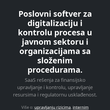
Poslovni softver za
digitalizaciju i
kontrolu procesa u
javnom sektoru i
organizacijama sa
složenim
procedurama.
SaaS rešenja za finansijsko
upravljanje i kontrolu, upravljanje
resursima i regulatornu usklađenost.
Više o:
upravljanju rizicima
,
internim