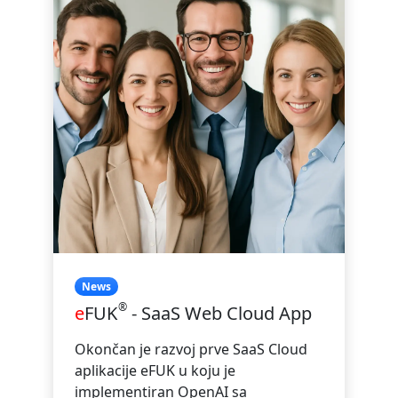
News
®
e
FUK
- SaaS Web Cloud App
Okončan je razvoj prve SaaS Cloud
aplikacije eFUK u koju je
implementiran OpenAI sa