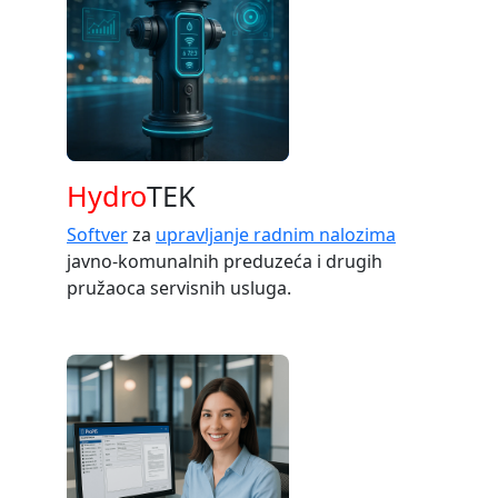
Hydro
TEK
Softver
za
upravljanje radnim nalozima
javno-komunalnih preduzeća i drugih
pružaoca servisnih usluga.