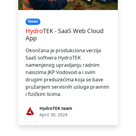
News
Hydro
TEK - SaaS Web Cloud
App
Okončana je produkciona verzija
SaaS softvera HydroTEK
namenjenog upravljanju radnim
nalozima JKP Vodovod-a i svim
drugim preduzećima koja se bave
pružanjem servisnih usluga pravnim
i fizičkim licima.
HydroTEK team
April 30, 2024