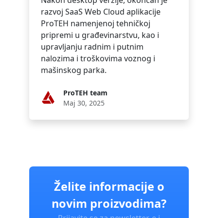
razvoj SaaS Web Cloud aplikacije
ProTEH namenjenoj tehničkoj
pripremi u građevinarstvu, kao i
upravljanju radnim i putnim
nalozima i troškovima voznog i
mašinskog parka.
ProTEH team
Maj 30, 2025
Želite informacije o
novim proizvodima?
Prijavite se za newsletter-e i