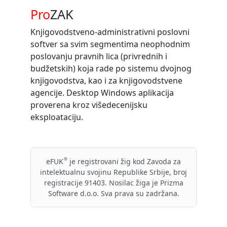
Pro
ZAK
Knjigovodstveno-administrativni poslovni
softver sa svim segmentima neophodnim
poslovanju pravnih lica (privrednih i
budžetskih) koja rade po sistemu dvojnog
knjigovodstva, kao i za knjigovodstvene
agencije. Desktop Windows aplikacija
proverena kroz višedecenijsku
eksploataciju.
®
eFUK
je registrovani žig kod Zavoda za
intelektualnu svojinu Republike Srbije, broj
registracije 91403. Nosilac žiga je Prizma
Software d.o.o. Sva prava su zadržana.