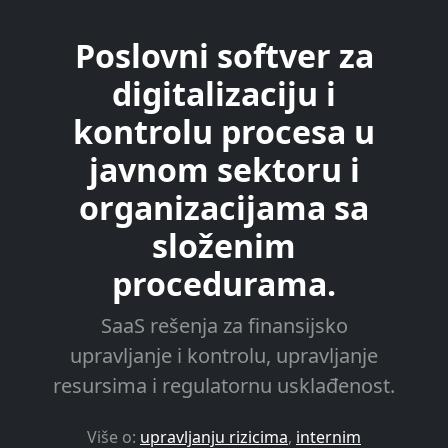
Poslovni softver za
digitalizaciju i
kontrolu procesa u
javnom sektoru i
organizacijama sa
složenim
procedurama.
SaaS rešenja za finansijsko
upravljanje i kontrolu, upravljanje
resursima i regulatornu usklađenost.
Više o:
upravljanju rizicima
,
internim