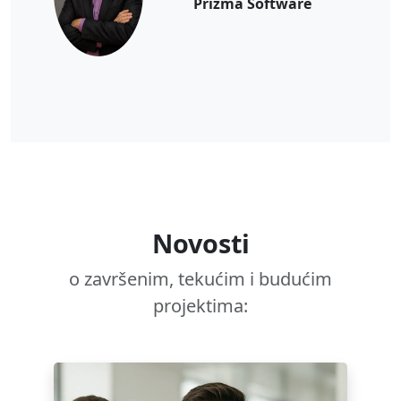
Prizma Software
Novosti
o završenim, tekućim i budućim
projektima: