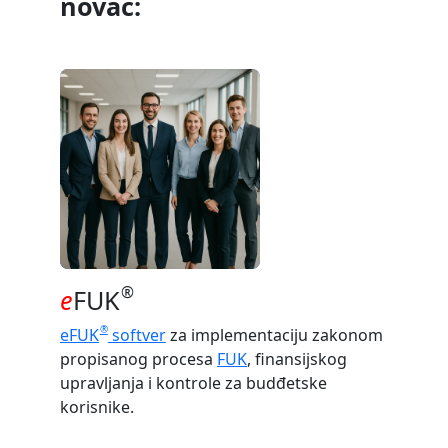
novac:
®
e
FUK
®
eFUK
softver
za implementaciju zakonom
propisanog procesa
FUK
, finansijskog
upravljanja i kontrole za budđetske
korisnike.