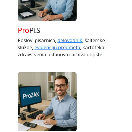
Pro
PIS
Poslovi pisarnica,
delovodnik
, šalterske
službe,
evidenciju predmeta
, kartoteka
zdravstvenih ustanova i arhiva uopšte.