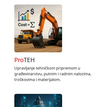
Pro
TEH
Upravljanje tehničkom pripremom u
građevinarstvu, putnim i radnim nalozima,
troškovima i materijalom.