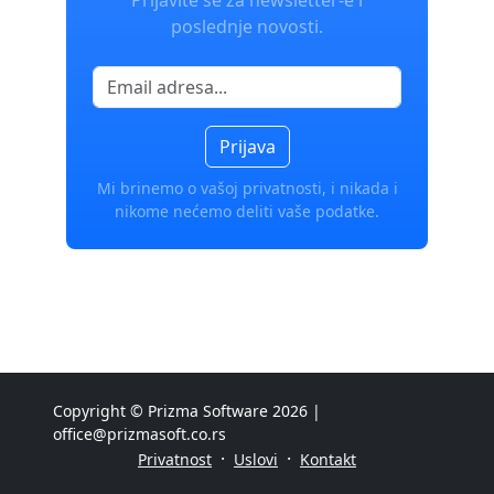
poslednje novosti.
Prijava
Mi brinemo o vašoj privatnosti, i nikada i
nikome nećemo deliti vaše podatke.
Copyright © Prizma Software 2026 |
office@prizmasoft.co.rs
·
·
Privatnost
Uslovi
Kontakt