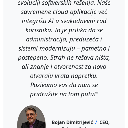
evoluciji softverskih rešenja. Naše
savremene cloud aplikacije već
integrišu AI u svakodnevni rad
korisnika. To je prilika da se
administracija, preduzeća i
sistemi modernizuju – pametno i
postepeno. Strah ne rešava ništa,
ali znanje i otvorenost za novo
otvaraju vrata napretku.
Pozivamo vas da nam se
pridružite na tom putu!"
Bojan Dimitrijević
/
CEO,