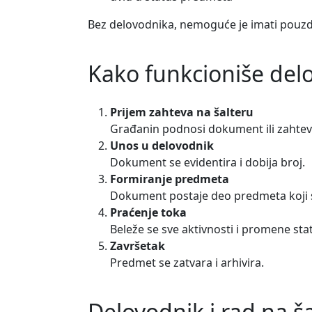
Bez delovodnika, nemoguće je imati pouzd
Kako funkcioniše delo
Prijem zahteva na šalteru
Građanin podnosi dokument ili zahtev
Unos u delovodnik
Dokument se evidentira i dobija broj.
Formiranje predmeta
Dokument postaje deo predmeta koji s
Praćenje toka
Beleže se sve aktivnosti i promene sta
Završetak
Predmet se zatvara i arhivira.
Delovodnik i rad na š