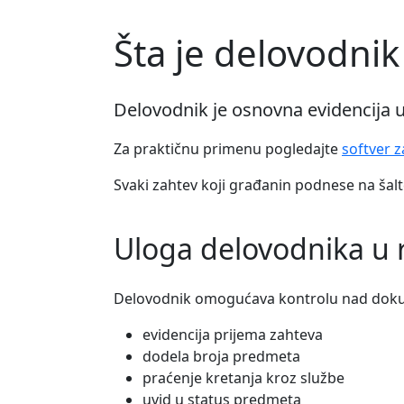
Šta je delovodnik
Delovodnik je osnovna evidencija u k
Za praktičnu primenu pogledajte
softver 
Svaki zahtev koji građanin podnese na šalte
Uloga delovodnika u r
Delovodnik omogućava kontrolu nad dokume
evidencija prijema zahteva
dodela broja predmeta
praćenje kretanja kroz službe
uvid u status predmeta