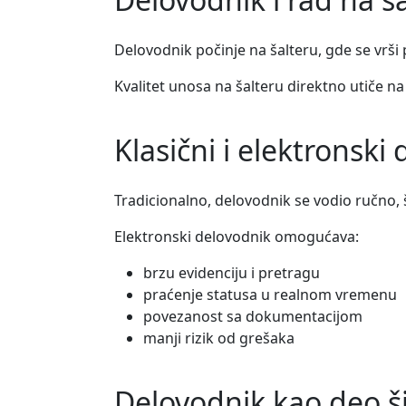
Delovodnik počinje na šalteru, gde se vrši
Kvalitet unosa na šalteru direktno utiče na 
Klasični i elektronski
Tradicionalno, delovodnik se vodio ručno,
Elektronski delovodnik omogućava:
brzu evidenciju i pretragu
praćenje statusa u realnom vremenu
povezanost sa dokumentacijom
manji rizik od grešaka
Delovodnik kao deo š