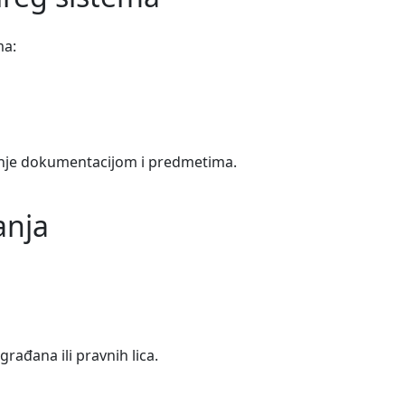
ma:
janje dokumentacijom i predmetima.
anja
građana ili pravnih lica.