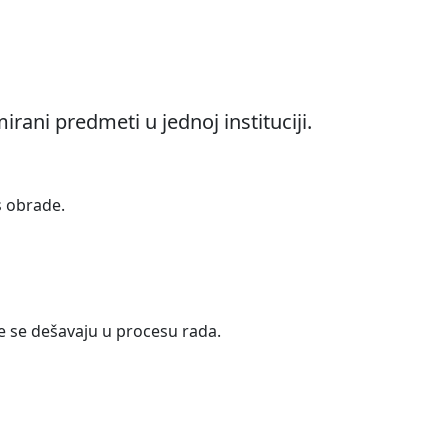
rani predmeti u jednoj instituciji.
s obrade.
 se dešavaju u procesu rada.