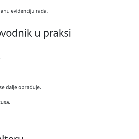
anu evidenciju rada.
vodnik u praksi
.
e dalje obrađuje.
tusa.
alteru