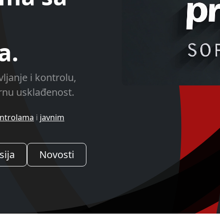
a.
ljanje i kontrolu,
ornu usklađenost.
ontrolama
i
javnim
sija
Novosti