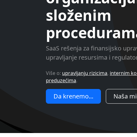
složenim
proceduram
SaaS rešenja za finansijsko uprav
upravljanje resursima i regulat
Više o:
upravljanju rizicima
,
internim k
preduzećima
.
Da krenemo...
Naša mi