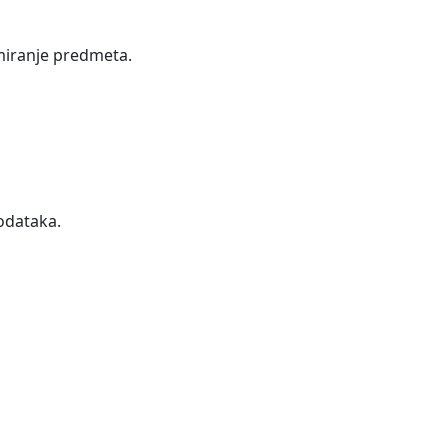
rmiranje predmeta.
odataka.