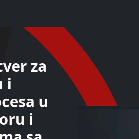
tver za
 i
ocesa u
oru i
ama sa