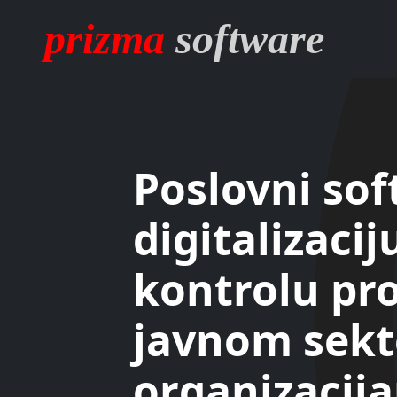
prizma
software
Poslovni sof
digitalizaciju
kontrolu pr
javnom sekt
organizacij