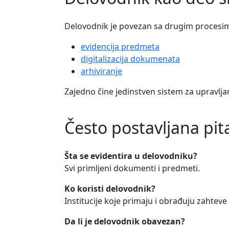
Delovodnik je povezan sa drugim procesi
evidencija predmeta
digitalizacija dokumenata
arhiviranje
Zajedno čine jedinstven sistem za upravl
Često postavljana pit
Šta se evidentira u delovodniku?
Svi primljeni dokumenti i predmeti.
Ko koristi delovodnik?
Institucije koje primaju i obrađuju zahteve 
Da li je delovodnik obavezan?