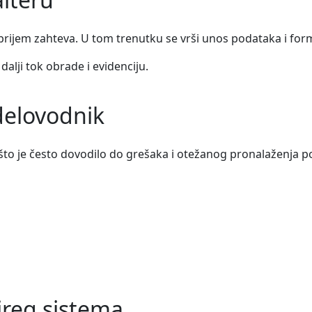
 prijem zahteva. U tom trenutku se vrši unos podataka i fo
dalji tok obrade i evidenciju.
 delovodnik
 što je često dovodilo do grešaka i otežanog pronalaženja p
ireg sistema