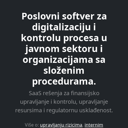
Poslovni softver za
digitalizaciju i
kontrolu procesa u
javnom sektoru i
organizacijama sa
složenim
procedurama.
SaaS rešenja za finansijsko
upravljanje i kontrolu, upravljanje
resursima i regulatornu usklađenost.
Više o:
upravljanju rizicima
,
internim